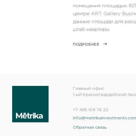
помещения площадью 825 к
центре ART Gallery Busin
данные площади для рас
штаб-квартиры.
ПОДРОБНЕЕ
Главный офис
1-ый Красногвардейский прое
+7 495 109 76 22
info@metrikainvestments.co
Обратная связь