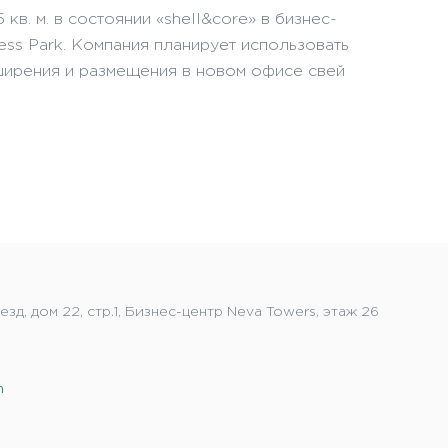
в. м. в состоянии «shell&core» в бизнес-
ess Park. Компания планирует использовать
ширения и размещения в новом офисе свей
зд, дом 22, стр.1, Бизнес-центр Neva Towers, этаж 26
m