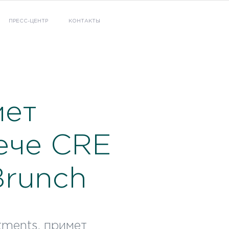
ПРЕСС-ЦЕНТР
КОНТАКТЫ
мет
ече CRE
Brunch
tments, примет