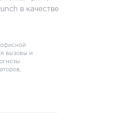
unch в качестве
 офисной
ся вызовы и
рогнозы
аторов,